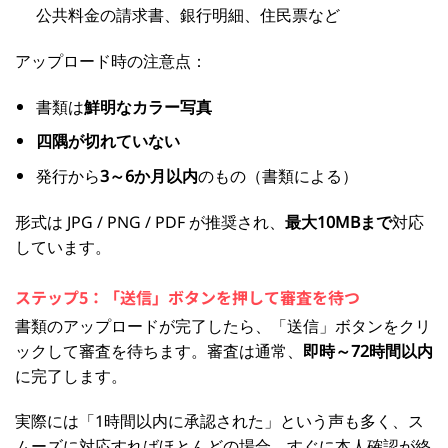
公共料金の請求書、銀行明細、住民票など
アップロード時の注意点：
書類は
鮮明なカラー写
真
四隅が切れていな
い
発行から
3～6か月以内
のもの（書類による）
形式は JPG / PNG / PDF が推奨され、
最大10MBまで
対応
しています。
ステップ5：「送信」ボタンを押して審査を待つ
書類のアップロードが完了したら、「送信」ボタンをクリ
ックして審査を待ちます。審査は通常、
即時～72時間以内
に完了します。
実際には「1時間以内に承認された」という声も多く、ス