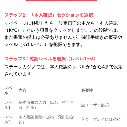
ステップ2：「本人確認」セクションを選択
マイページに移動したら、設定画面の中から「本人確認
（KYC）」という項目をクリックします。この段階では、
まだ書類の提出は必要ありませんが、確認手続きの概要や
レベル（KYCレベル）を把握できます。
ステップ3：確認レベルを選択（レベル1〜4）
ステークカジノでは、本人確認のレベルが
1から4まで
設定
されています。
レベ
内容
必要性
ル
レベ
基本情報の入力（氏名、生年月
全ユーザー必須
ル1
日、住所）
レベ
本人確認書類の提出（免許証な
入金・プレイには必須
ル2
ど）