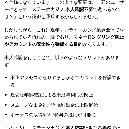
る仕様になっています。このような変更は、一部のユーザ
ーにとって「
ステークカジノ 本人確認不要
で遊べるので
は？」という認識と矛盾するかもしれません。
しかしながら、これは近年オンラインカジノ業界全体で求
められている流れの一環であり、
マネーロンダリング防止
やアカウントの安全性を確保する目的
があります。
本人確認を行うことで、以下のようなメリットがありま
す：
不正アクセスやなりすましからアカウントを保護でき
る
適切な年齢確認による未成年利用の防止
スムーズな出金処理と高額出金の上限解除
ボーナスの取得やVIP特典の適用が可能に