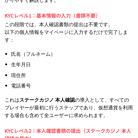
かりやすく解説します。
KYCレベル1：基本情報の入力（書類不要）
この段階では、本人確認書類の提出は不要です。
以下の個人情報をマイページに入力するだけで完了しま
す：
氏名（フルネーム）
生年月日
現住所
電話番号
これは
ステークカジノ 本人確認
の導入として、すべての
プレイヤーが最初に行うステップであり、仮想通貨を利用
する場合も含めて全ユーザーに求められます。
KYCレベル2：本人確認書類の提出（ステークカジノ 本人