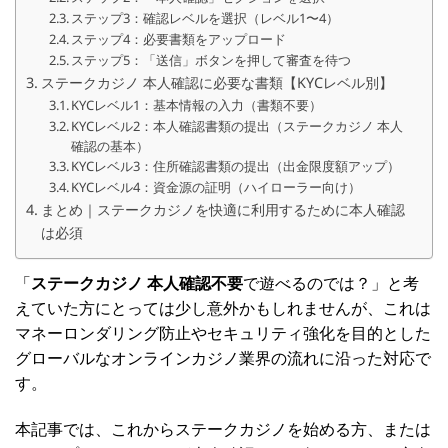
ステップ2：「本人確認」セクションを選択
ステップ3：確認レベルを選択（レベル1〜4）
ステップ4：必要書類をアップロード
ステップ5：「送信」ボタンを押して審査を待つ
ステークカジノ 本人確認に必要な書類【KYCレベル別】
KYCレベル1：基本情報の入力（書類不要）
KYCレベル2：本人確認書類の提出（ステークカジノ 本人
確認の基本）
KYCレベル3：住所確認書類の提出（出金限度額アップ）
KYCレベル4：資金源の証明（ハイローラー向け）
まとめ｜ステークカジノを快適に利用するために本人確認
は必須
「
ステークカジノ
本人確認不要
で遊べるのでは？」と考
えていた方にとっては少し意外かもしれませんが、これは
マネーロンダリング防止やセキュリティ強化を目的とした
グローバルなオンラインカジノ業界の流れに沿った対応で
す。
本記事では、これからステークカジノを始める方、または