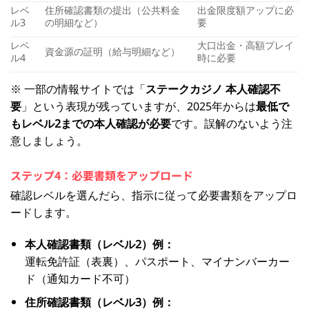
レベ
住所確認書類の提出（公共料金
出金限度額アップに必
ル3
の明細など）
要
レベ
大口出金・高額プレイ
資金源の証明（給与明細など）
ル4
時に必要
※ 一部の情報サイトでは「
ステークカジノ 本人確認不
要
」という表現が残っていますが、2025年からは
最低で
もレベル2までの本人確認が必要
です。誤解のないよう注
意しましょう。
ステップ4：必要書類をアップロード
確認レベルを選んだら、指示に従って必要書類をアップロ
ードします。
本人確認書類（レベル2）例：
運転免許証（表裏）、パスポート、マイナンバーカー
ド（通知カード不可）
住所確認書類（レベル3）例：