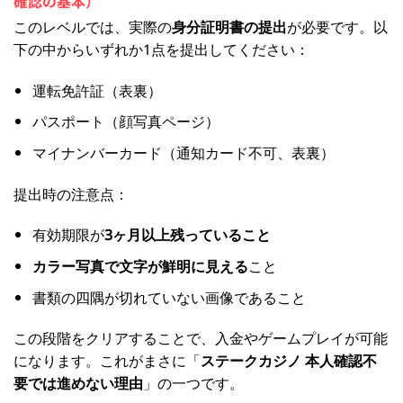
確認の基本）
このレベルでは、実際の
身分証明書の提出
が必要です。以
下の中からいずれか1点を提出してください：
運転免許証（表裏）
パスポート（顔写真ページ）
マイナンバーカード（通知カード不可、表裏）
提出時の注意点：
有効期限が
3ヶ月以上残っているこ
と
カラー写真で文字が鮮明に見える
こと
書類の四隅が切れていない画像であること
この段階をクリアすることで、入金やゲームプレイが可能
になります。これがまさに「
ステークカジノ 本人確認不
要では進めない理由
」の一つです。