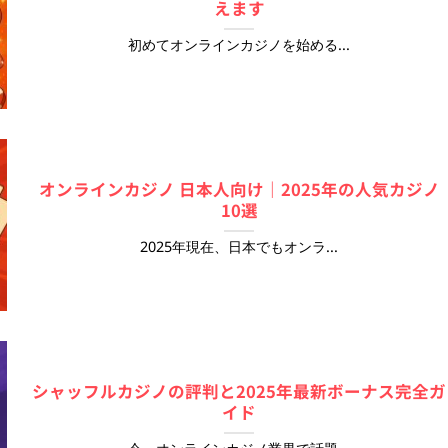
えます
初めてオンラインカジノを始める...
オンラインカジノ 日本人向け｜2025年の人気カジノ
10選
2025年現在、日本でもオンラ...
シャッフルカジノの評判と2025年最新ボーナス完全ガ
イド