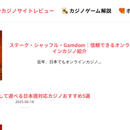
ンカジノサイトレビュー
カジノゲーム解説
ステーク・シャッフル・Gamdom｜信頼できるオンラ
インカジノ紹介
近年、日本でもオンラインカジノ...
して遊べる日本語対応カジノおすすめ5選
2025-06-18