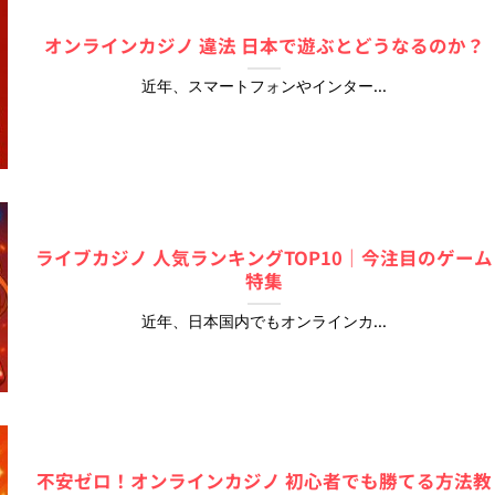
オンラインカジノ 違法 日本で遊ぶとどうなるのか？
近年、スマートフォンやインター...
ライブカジノ 人気ランキングTOP10｜今注目のゲーム
特集
近年、日本国内でもオンラインカ...
不安ゼロ！オンラインカジノ 初心者でも勝てる方法教