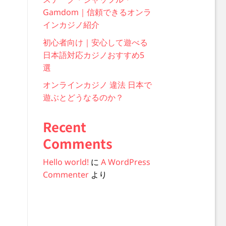
ステーク・シャッフル・
Gamdom｜信頼できるオンラ
インカジノ紹介
初心者向け｜安心して遊べる
日本語対応カジノおすすめ5
選
オンラインカジノ 違法 日本で
遊ぶとどうなるのか？
Recent
Comments
Hello world!
に
A WordPress
Commenter
より