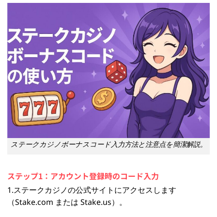
ステークカジノボーナスコード入力方法と注意点を簡潔解説。
ステップ
1
：アカウント登録時のコード入力
1.ステークカジノの公式サイトにアクセスします
（Stake.com または Stake.us）。