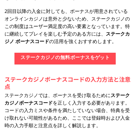
2回目以降の入金に対しても、ボーナスが用意されている
オンラインカジノは意外と少ないため、ステークカジノの
この制度はユーザー満足度の高い要素となっています。特
に継続してプレイを楽しむ予定のある方には、
ステークカ
ジノ
ボーナスコード
の活用を強くおすすめします。
ステークカジノの無料ボーナスをゲット
ステークカジノボーナスコードの入力方法と注意
点
ステークカジノでは、ボーナスを受け取るために
ステーク
カジノボーナスコード
を正しく入力する必要があります。
コードの入力ミスや条件を満たしていない場合、特典を受
け取れない可能性があるため、ここでは登録時および入金
時の入力手順と注意点を詳しく解説します。