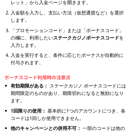
レット」から入金ページを開きます。
入金額を入力し、支払い方法（仮想通貨など）を選択
します。
「プロモーションコード」または「ボーナスコード」
の欄に、利用したい
ステークカジノボーナスコード
を
入力します。
入金を実行すると、条件に応じたボーナスが自動的に
付与されます。
ボーナスコード利用時の注意点
有効期限がある：
ステークカジノ ボーナスコードには
期間限定のものがあり、期限切れになると無効になり
ます。
1
回限りの使用：
基本的に1つのアカウントにつき、各
コードは1回しか使用できません。
他のキャンペーンとの併用不可：
一部のコードは他の