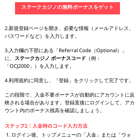
ステークカジノの無料ボーナスをゲット
2.新規登録ページを開き、必要な情報（メールアドレス、
パスワードなど）を入力します。
3.入力欄の下部にある「Referral Code（Optional）」
に、
ステークカジノ
ボーナスコード
（例：
「OCJ2000」）を入力します。
4.利用規約に同意し、「登録」をクリックして完了です。
この段階で、入金不要ボーナスが自動的にアカウントに反
映される場合があります。登録直後にログインして、アカ
ウント内のボーナス残高を確認しましょう。
ステップ
2
：入金時のコード入力方法
ログイン後、トップメニューの「入金」または「ウォ