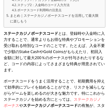
ステップ1：アカウント登録時のコード入力
ステップ2：入金時のコード入力方法
ボーナスコード利用時の注意点
まとめ｜ステークカジノボーナスコードを活用して最大限
に楽しもう
ステークカジノボーナスコード
とは、登録時や入金時に入
力することで、通常よりもお得な特典やプロモーションを
受け取れる特別なコードのことです。たとえば、入金不要
で少額のStake CashやGold Coinsがもらえたり、初回入
金額に対して最大200％のボーナスが付与されたりするな
ど、コードの内容によってさまざまな特典が用意されてい
ます。
ボーナスコードをうまく活用することで、初期費用を抑え
て効率的にプレイを始めることができ、リスクを減らしな
がらゲームを楽しめるのが大きな魅力です。特にこれから
ステークカジノを始める方にとっては、
ステークカジノ
ボーナス
や
ステークカジノボーナスコード
の有無が、スタ